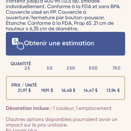
contenir jusqu'à 400 ml (13,5 oz). Emballé
individuellement. Conforme à la FDA et sans BPA.
Couvercle vissé en PP. Couvercle à
ouverture/fermeture par bouton-poussoir.
Étanche. Conforme à la FDA, Prop 65. 21 cm de
hauteur x 6,35 cm de diamètre.
Obtenir une estimation
QUANTITÉ
25
50
250
500
750
PRIX / UNITÉ
21,97
$
19,91
$
16,48
$
14,47
$
13,94
$
Décoration incluse :
1 couleur; 1 emplacement
D'autres options disponibles pourraient avoir un
impact sur le prix unitiaire.
En savoir plus