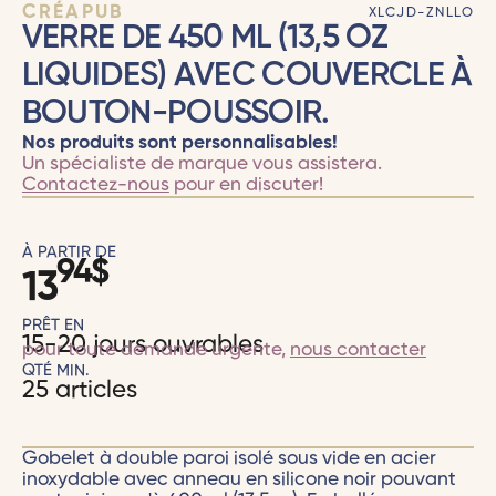
CRÉAPUB
XLCJD-ZNLLO
VERRE DE 450 ML (13,5 OZ
LIQUIDES) AVEC COUVERCLE À
BOUTON-POUSSOIR.
Nos produits sont personnalisables!
Un spécialiste de marque vous assistera.
Contactez-nous
pour en discuter!
À PARTIR DE
94
$
13
PRÊT EN
15-20 jours ouvrables
pour toute demande urgente,
nous contacter
QTÉ MIN.
25 articles
Gobelet à double paroi isolé sous vide en acier
inoxydable avec anneau en silicone noir pouvant