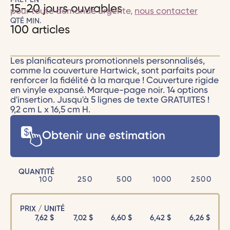
15-20 jours ouvrables
pour toute demande urgente,
nous contacter
QTÉ MIN.
100 articles
Les planificateurs promotionnels personnalisés,
comme la couverture Hartwick, sont parfaits pour
renforcer la fidélité à la marque ! Couverture rigide
en vinyle expansé. Marque-page noir. 14 options
d'insertion. Jusqu'à 5 lignes de texte GRATUITES !
9,2 cm L x 16,5 cm H.
Obtenir une estimation
QUANTITÉ
100
250
500
1000
2500
PRIX / UNITÉ
7,62
$
7,02
$
6,60
$
6,42
$
6,26
$