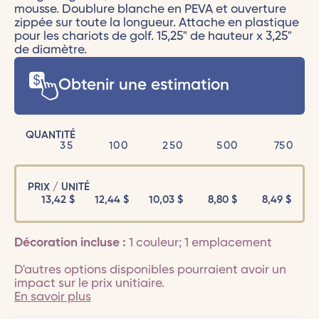
mousse. Doublure blanche en PEVA et ouverture
zippée sur toute la longueur. Attache en plastique
pour les chariots de golf. 15,25" de hauteur x 3,25"
de diamètre.
Obtenir une estimation
QUANTITÉ
35
100
250
500
750
PRIX / UNITÉ
13,42
$
12,44
$
10,03
$
8,80
$
8,49
$
Décoration incluse :
1 couleur; 1 emplacement
D'autres options disponibles pourraient avoir un
impact sur le prix unitiaire.
En savoir plus