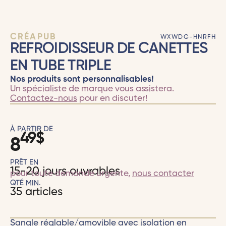
CRÉAPUB
WXWDG-HNRFH
REFROIDISSEUR DE CANETTES
EN TUBE TRIPLE
Nos produits sont personnalisables!
Un spécialiste de marque vous assistera.
Contactez-nous
pour en discuter!
À PARTIR DE
49
$
8
PRÊT EN
15-20 jours ouvrables
pour toute demande urgente,
nous contacter
QTÉ MIN.
35 articles
Sangle réglable/amovible avec isolation en