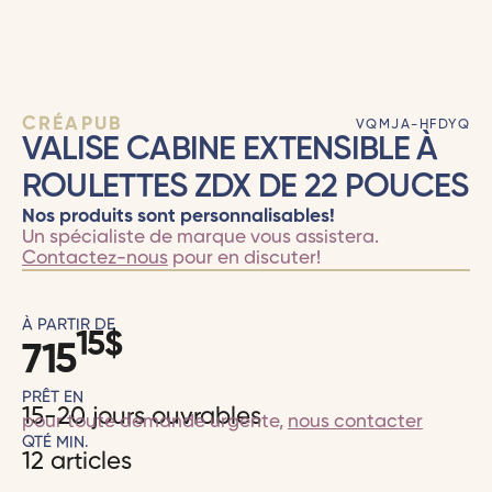
CRÉAPUB
VQMJA-HFDYQ
VALISE CABINE EXTENSIBLE À
ROULETTES ZDX DE 22 POUCES
Nos produits sont personnalisables!
Un spécialiste de marque vous assistera.
Contactez-nous
pour en discuter!
À PARTIR DE
15
$
715
PRÊT EN
15-20 jours ouvrables
pour toute demande urgente,
nous contacter
QTÉ MIN.
12 articles