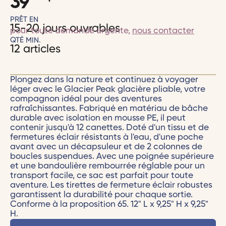
39
PRÊT EN
15-20 jours ouvrables
pour toute demande urgente,
nous contacter
QTÉ MIN.
12 articles
Plongez dans la nature et continuez à voyager
léger avec le Glacier Peak glacière pliable, votre
compagnon idéal pour des aventures
rafraîchissantes. Fabriqué en matériau de bâche
durable avec isolation en mousse PE, il peut
contenir jusqu'à 12 canettes. Doté d'un tissu et de
fermetures éclair résistants à l'eau, d'une poche
avant avec un décapsuleur et de 2 colonnes de
boucles suspendues. Avec une poignée supérieure
et une bandoulière rembourrée réglable pour un
transport facile, ce sac est parfait pour toute
aventure. Les tirettes de fermeture éclair robustes
garantissent la durabilité pour chaque sortie.
Conforme à la proposition 65. 12" L x 9,25" H x 9,25"
H.