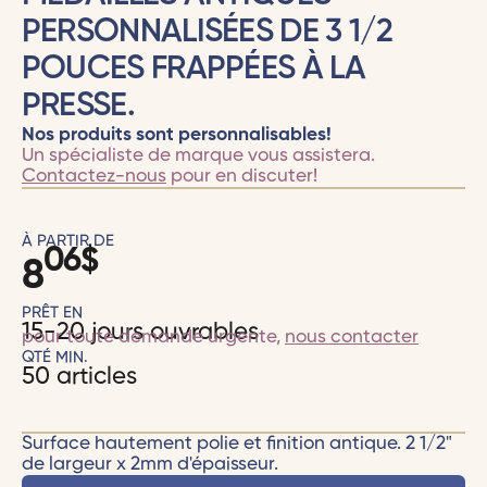
PERSONNALISÉES DE 3 1/2
POUCES FRAPPÉES À LA
PRESSE.
Nos produits sont personnalisables!
Un spécialiste de marque vous assistera.
Contactez-nous
pour en discuter!
À PARTIR DE
06
$
8
PRÊT EN
15-20 jours ouvrables
pour toute demande urgente,
nous contacter
QTÉ MIN.
50 articles
Surface hautement polie et finition antique. 2 1/2"
de largeur x 2mm d'épaisseur.