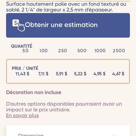
Surface hautement polie avec un fond texturé ou
sablé. 2 1/4" de largeur x 2,5 mm d'épaisseur.
Obtenir une estimation
QUANTITÉ
50
100
250
500
1000
2500
PRIX / UNITÉ
11,43
$
7,11
$
5,91
$
5,22
$
4,95
$
4,67
$
Décoration non incluse
D'autres options disponibles pourraient avoir un
impact sur le prix unitiaire.
En savoir plus