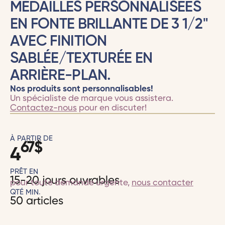
MÉDAILLES PERSONNALISÉES
EN FONTE BRILLANTE DE 3 1/2"
AVEC FINITION
SABLÉE/TEXTURÉE EN
ARRIÈRE-PLAN.
Nos produits sont personnalisables!
Un spécialiste de marque vous assistera.
Contactez-nous
pour en discuter!
À PARTIR DE
67
$
4
PRÊT EN
15-20 jours ouvrables
pour toute demande urgente,
nous contacter
QTÉ MIN.
50 articles