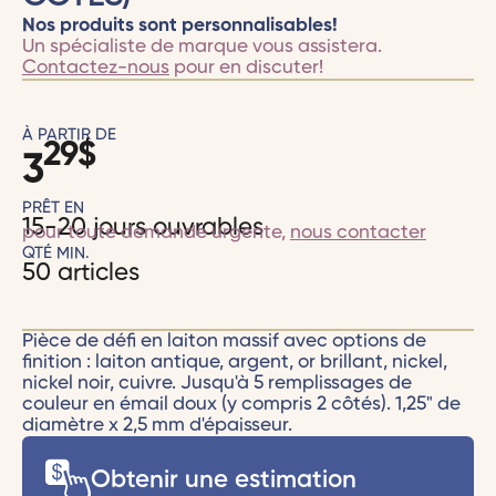
Nos produits sont personnalisables!
Un spécialiste de marque vous assistera.
Contactez-nous
pour en discuter!
À PARTIR DE
29
$
3
PRÊT EN
15-20 jours ouvrables
pour toute demande urgente,
nous contacter
QTÉ MIN.
50 articles
Pièce de défi en laiton massif avec options de
finition : laiton antique, argent, or brillant, nickel,
nickel noir, cuivre. Jusqu'à 5 remplissages de
couleur en émail doux (y compris 2 côtés). 1,25" de
diamètre x 2,5 mm d'épaisseur.
Obtenir une estimation