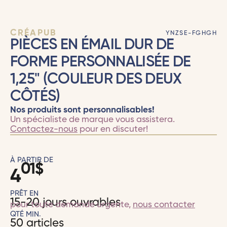
CRÉAPUB
YNZSE-FGHGH
PIÈCES EN ÉMAIL DUR DE
FORME PERSONNALISÉE DE
1,25" (COULEUR DES DEUX
CÔTÉS)
Nos produits sont personnalisables!
Un spécialiste de marque vous assistera.
Contactez-nous
pour en discuter!
À PARTIR DE
01
$
4
PRÊT EN
15-20 jours ouvrables
pour toute demande urgente,
nous contacter
QTÉ MIN.
50 articles