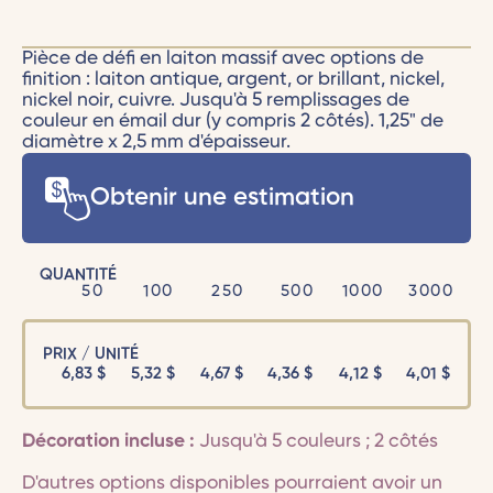
Pièce de défi en laiton massif avec options de
finition : laiton antique, argent, or brillant, nickel,
nickel noir, cuivre. Jusqu'à 5 remplissages de
couleur en émail dur (y compris 2 côtés). 1,25" de
diamètre x 2,5 mm d'épaisseur.
Obtenir une estimation
QUANTITÉ
50
100
250
500
1000
3000
PRIX / UNITÉ
6,83
$
5,32
$
4,67
$
4,36
$
4,12
$
4,01
$
Décoration incluse :
Jusqu'à 5 couleurs ; 2 côtés
D'autres options disponibles pourraient avoir un