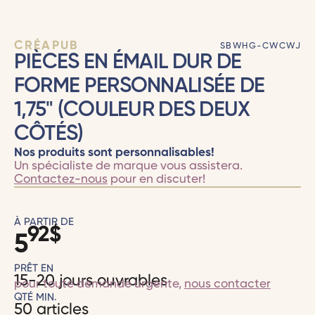
CRÉAPUB
SBWHG-CWCWJ
PIÈCES EN ÉMAIL DUR DE
FORME PERSONNALISÉE DE
1,75" (COULEUR DES DEUX
CÔTÉS)
Nos produits sont personnalisables!
Un spécialiste de marque vous assistera.
Contactez-nous
pour en discuter!
À PARTIR DE
92
$
5
PRÊT EN
15-20 jours ouvrables
pour toute demande urgente,
nous contacter
QTÉ MIN.
50 articles