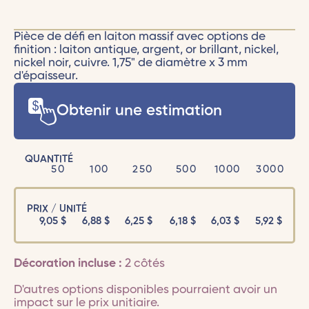
Pièce de défi en laiton massif avec options de
finition : laiton antique, argent, or brillant, nickel,
nickel noir, cuivre. 1,75" de diamètre x 3 mm
d'épaisseur.
Obtenir une estimation
QUANTITÉ
50
100
250
500
1000
3000
PRIX / UNITÉ
9,05
$
6,88
$
6,25
$
6,18
$
6,03
$
5,92
$
Décoration incluse :
2 côtés
D'autres options disponibles pourraient avoir un
impact sur le prix unitiaire.