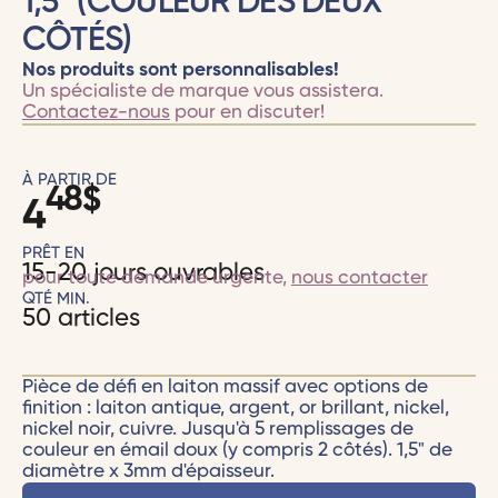
1,5" (COULEUR DES DEUX
CÔTÉS)
Nos produits sont personnalisables!
Un spécialiste de marque vous assistera.
Contactez-nous
pour en discuter!
À PARTIR DE
48
$
4
PRÊT EN
15-20 jours ouvrables
pour toute demande urgente,
nous contacter
QTÉ MIN.
50 articles
Pièce de défi en laiton massif avec options de
finition : laiton antique, argent, or brillant, nickel,
nickel noir, cuivre. Jusqu'à 5 remplissages de
couleur en émail doux (y compris 2 côtés). 1,5" de
diamètre x 3mm d'épaisseur.