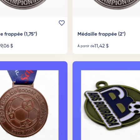
e frappée (1,75")
Médaille frappée (2")
9,06
$
11,42
$
e
À partir de