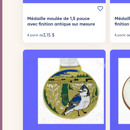
Médaille moulée de 1,5 pouce
Médail
avec finition antique sur mesure
finitio
3,15
$
À partir de
À partir d