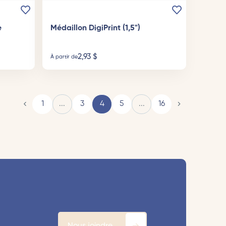
e
Médaillon DigiPrint (1,5")
2,93
$
À partir de
1
...
3
4
5
...
16
Nous joindre