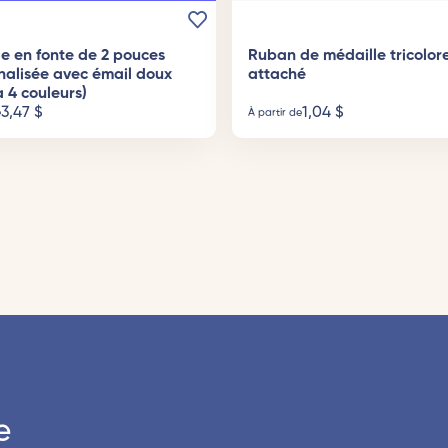
e en fonte de 2 pouces
Ruban de médaille tricolor
nalisée avec émail doux
attaché
à 4 couleurs)
3,47
$
1,04
$
e
À partir de
e