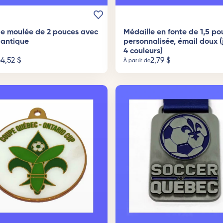
le moulée de 2 pouces avec
Médaille en fonte de 1,5 po
n antique
personnalisée, émail doux (
4 couleurs)
4,52
$
2,79
$
e
À partir de