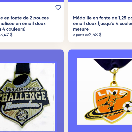
e en fonte de 2 pouces
Médaille en fonte de 1,25 p
nalisée en émail doux
émail doux (jusqu'à 4 couleu
à 4 couleurs)
mesure
3,47
$
2,58
$
e
À partir de