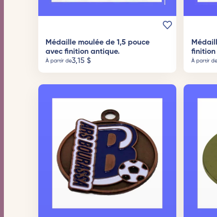
Médaille moulée de 1,5 pouce
Médail
avec finition antique.
finitio
3,15
$
À partir de
À partir d