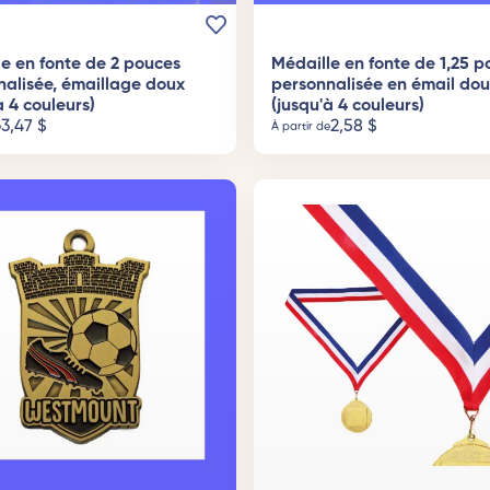
e en fonte de 2 pouces
Médaille en fonte de 1,25 p
nalisée, émaillage doux
personnalisée en émail dou
à 4 couleurs)
(jusqu'à 4 couleurs)
3,47
$
2,58
$
e
À partir de