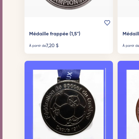
Médaille frappée (1,5")
Médaill
7,20
$
À partir de
À partir d