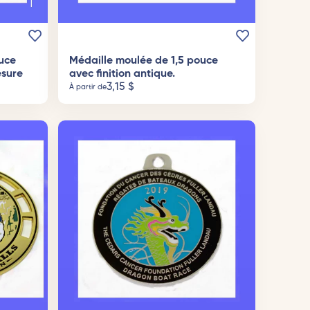
uce
Médaille moulée de 1,5 pouce
esure
avec finition antique.
3,15
$
À partir de