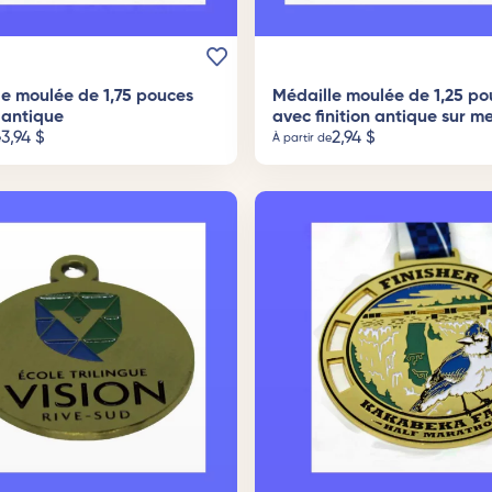
le moulée de 1,75 pouces
Médaille moulée de 1,25 po
n antique
avec finition antique sur m
3,94
$
2,94
$
e
À partir de