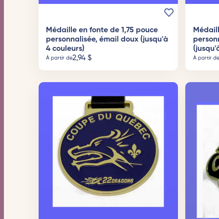
Médaille en fonte de 1,75 pouce
Médaill
personnalisée, émail doux (jusqu'à
person
4 couleurs)
(jusqu'
2,94
$
À partir de
À partir d