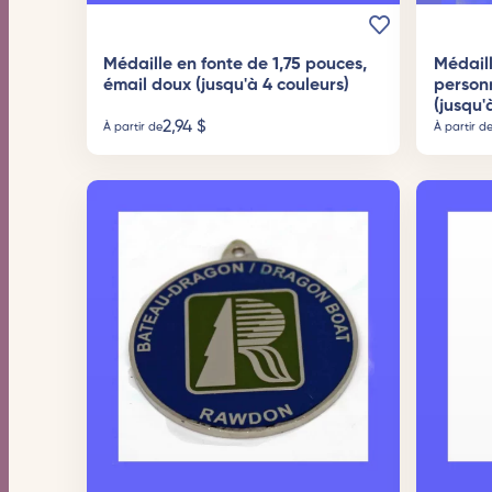
Médaille en fonte de 1,75 pouces,
Médaill
émail doux (jusqu'à 4 couleurs)
person
(jusqu'
2,94
$
À partir de
À partir d