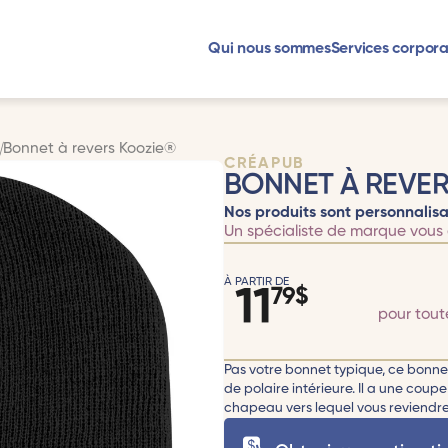
Qui nous sommes
Services corpora
s
Bonnet à revers Koozie®
CRÉAPUB
BONNET À REVE
Nos produits sont personnalisa
Un spécialiste de marque vous 
À PARTIR DE
11
79
$
pour tou
Pas votre bonnet typique, ce bonne
de polaire intérieure. Il a une coup
chapeau vers lequel vous reviendrez