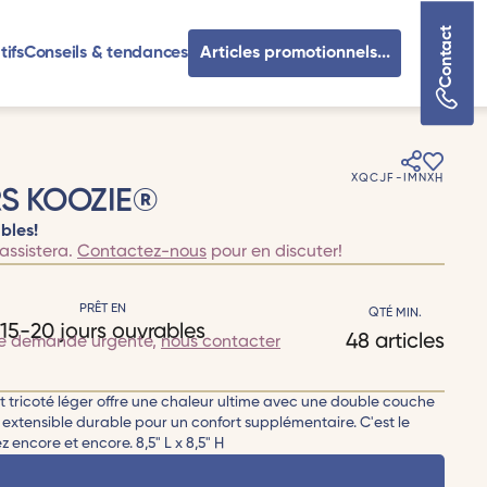
Contact
tifs
Conseils & tendances
Articles promotionnels...
XQCJF-IMNXH
RS KOOZIE®
bles!
assistera.
Contactez-nous
pour en discuter!
PRÊT EN
QTÉ MIN.
15-20 jours ouvrables
48 articles
te demande urgente,
nous contacter
t tricoté léger offre une chaleur ultime avec une double couche
e extensible durable pour un confort supplémentaire. C'est le
 encore et encore. 8,5" L x 8,5" H