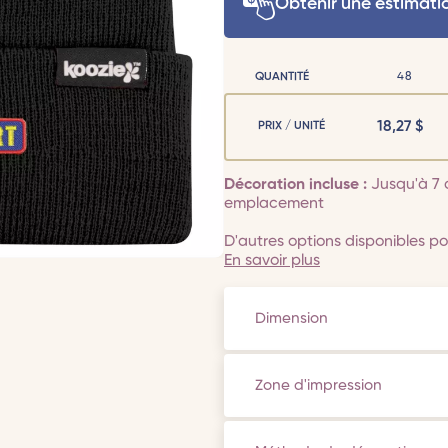
Obtenir une estimati
QUANTITÉ
48
18,27
$
PRIX / UNITÉ
Décoration incluse :
Jusqu'à 7 
emplacement
D'autres options disponibles pou
En savoir plus
Dimension
Zone d'impression