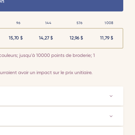
on
96
144
576
1008
15,70
$
14,27
$
12,96
$
11,79
$
couleurs; jusqu'à 10000 points de broderie; 1
rraient avoir un impact sur le prix unitiaire.