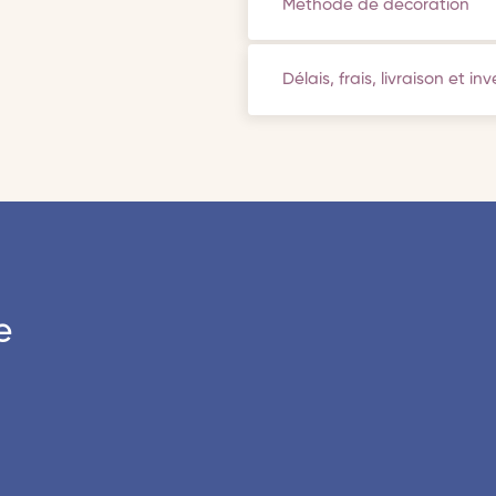
Méthode de décoration
Délais, frais, livraison et in
e