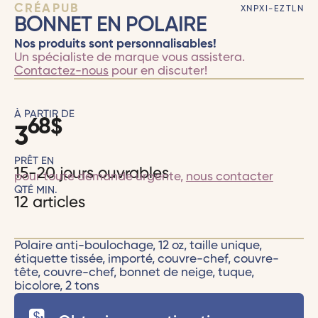
CRÉAPUB
XNPXI-EZTLN
BONNET EN POLAIRE
Nos produits sont personnalisables!
Un spécialiste de marque vous assistera.
Contactez-nous
pour en discuter!
À PARTIR DE
68
$
3
PRÊT EN
15-20 jours ouvrables
pour toute demande urgente,
nous contacter
QTÉ MIN.
12 articles
Polaire anti-boulochage, 12 oz, taille unique,
étiquette tissée, importé, couvre-chef, couvre-
tête, couvre-chef, bonnet de neige, tuque,
bicolore, 2 tons