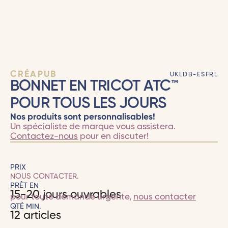
CRÉAPUB
UKLDB-ESFRL
BONNET EN TRICOT ATC™
POUR TOUS LES JOURS
Nos produits sont personnalisables!
Un spécialiste de marque vous assistera.
Contactez-nous
pour en discuter!
PRIX
NOUS CONTACTER.
PRÊT EN
15-20 jours ouvrables
pour toute demande urgente,
nous contacter
QTÉ MIN.
12 articles