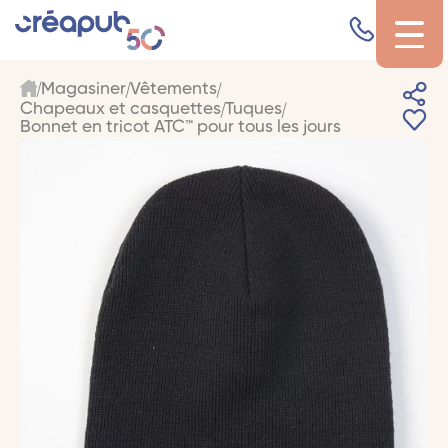
Magasiner
Vêtements
Chapeaux et casquettes
Tuques
Bonnet en tricot ATC™ pour tous les jours