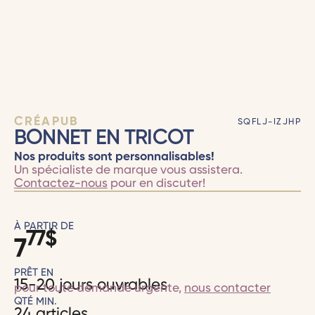
CRÉAPUB
SQFLJ-IZJHP
BONNET EN TRICOT
Nos produits sont personnalisables!
Un spécialiste de marque vous assistera.
Contactez-nous
pour en discuter!
À PARTIR DE
77
$
7
PRÊT EN
15-20 jours ouvrables
pour toute demande urgente,
nous contacter
QTÉ MIN.
24 articles