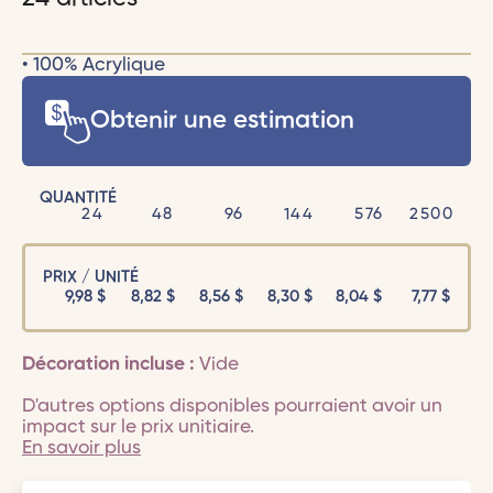
• 100% Acrylique
Obtenir une estimation
QUANTITÉ
24
48
96
144
576
2500
PRIX / UNITÉ
9,98
$
8,82
$
8,56
$
8,30
$
8,04
$
7,77
$
Décoration incluse :
Vide
D'autres options disponibles pourraient avoir un
impact sur le prix unitiaire.
En savoir plus