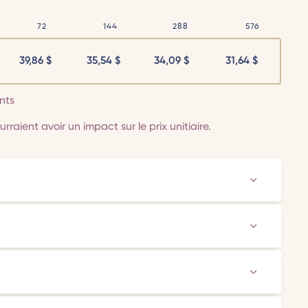
72
144
288
576
39,86
$
35,54
$
34,09
$
31,64
$
nts
rraient avoir un impact sur le prix unitiaire.