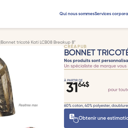
Qui nous sommes
Services corpora
s
Bonnet tricoté Kati LCB08 Breakup 8"
CRÉAPUB
BONNET TRICOTÉ
Nos produits sont personnalisa
Un spécialiste de marque vous 
À PARTIR DE
31
64
$
pour tou
60% coton, 40% polyester, doublure 
Obtenir une estimati