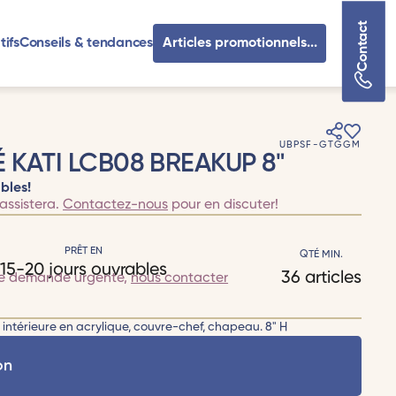
Contact
tifs
Conseils & tendances
Articles promotionnels...
UBPSF-GTGGM
 KATI LCB08 BREAKUP 8"
bles!
assistera.
Contactez-nous
pour en discuter!
PRÊT EN
QTÉ MIN.
15-20 jours ouvrables
36 articles
te demande urgente,
nous contacter
intérieure en acrylique, couvre-chef, chapeau. 8" H
on