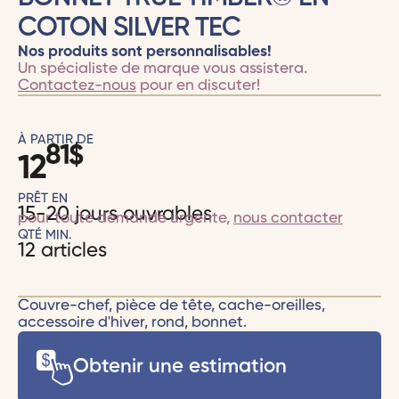
COTON SILVER TEC
Nos produits sont personnalisables!
Un spécialiste de marque vous assistera.
Contactez-nous
pour en discuter!
À PARTIR DE
81
$
12
PRÊT EN
15-20 jours ouvrables
pour toute demande urgente,
nous contacter
QTÉ MIN.
12 articles
Couvre-chef, pièce de tête, cache-oreilles,
accessoire d'hiver, rond, bonnet.
Obtenir une estimation