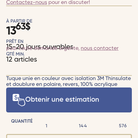
Contactez-nous
pour en discuter!
À PARTIR DE
63
$
13
PRÊT EN
15-20 jours ouvrables
pour toute demande urgente,
nous contacter
QTÉ MIN.
12 articles
Tuque unie en couleur avec isolation 3M Thinsulate
et doublure en polaire, revers, 100% acrylique
Obtenir une estimation
QUANTITÉ
1
144
576