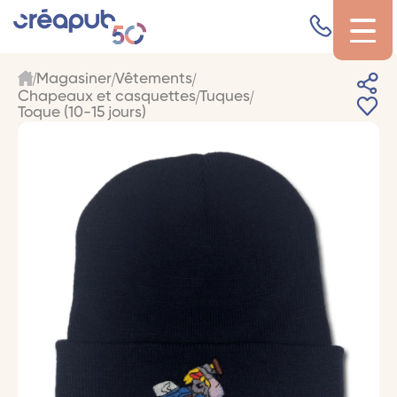
Magasiner
Vêtements
Chapeaux et casquettes
Tuques
Toque (10-15 jours)