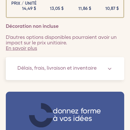
PRIX / UNITÉ
14,49
$
13,05
$
11,86
$
10,87
$
Décoration non incluse
D'autres options disponibles pourraient avoir un
impact sur le prix unitiaire.
En savoir plus
Délais, frais, livraison et inventaire
donnez forme
à vos idées