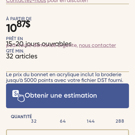
Contactez-nous
pour en discuter!
À PARTIR DE
87
$
10
PRÊT EN
15-20 jours ouvrables
pour toute demande urgente,
nous contacter
QTÉ MIN.
32 articles
Le prix du bonnet en acrylique inclut la broderie
jusqu'à 5000 points avec votre fichier DST fourni.
Obtenir une estimation
QUANTITÉ
32
64
144
288