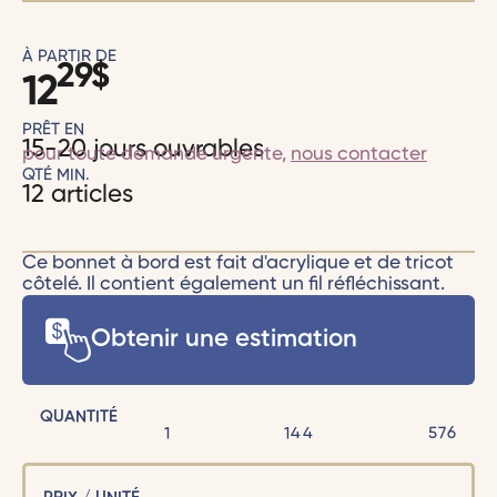
À PARTIR DE
29
$
12
PRÊT EN
15-20 jours ouvrables
pour toute demande urgente,
nous contacter
QTÉ MIN.
12 articles
Ce bonnet à bord est fait d'acrylique et de tricot
côtelé. Il contient également un fil réfléchissant.
Obtenir une estimation
QUANTITÉ
1
144
576