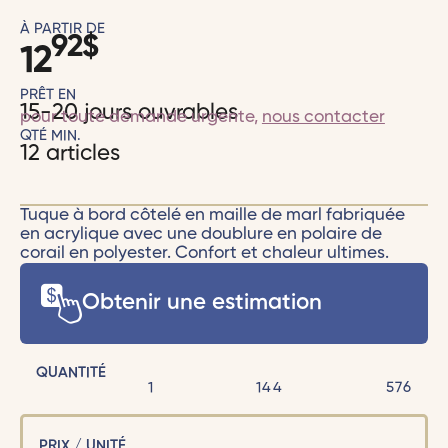
À PARTIR DE
92
$
12
PRÊT EN
15-20 jours ouvrables
pour toute demande urgente,
nous contacter
QTÉ MIN.
12 articles
Tuque à bord côtelé en maille de marl fabriquée
en acrylique avec une doublure en polaire de
corail en polyester. Confort et chaleur ultimes.
Obtenir une estimation
QUANTITÉ
1
144
576
PRIX / UNITÉ