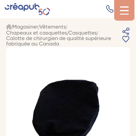
Magasiner
Vêtements
Chapeaux et casquettes
Casquettes
Calotte de chirurgien de qualité supérieure
fabriquée au Canada