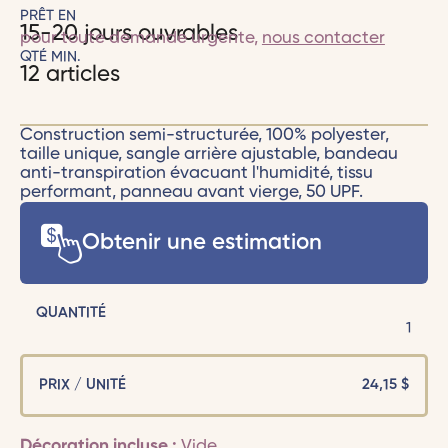
PRÊT EN
15-20 jours ouvrables
pour toute demande urgente,
nous contacter
QTÉ MIN.
12 articles
Construction semi-structurée, 100% polyester,
taille unique, sangle arrière ajustable, bandeau
anti-transpiration évacuant l'humidité, tissu
performant, panneau avant vierge, 50 UPF.
Obtenir une estimation
QUANTITÉ
1
PRIX / UNITÉ
24,15
$
Décoration incluse :
Vide