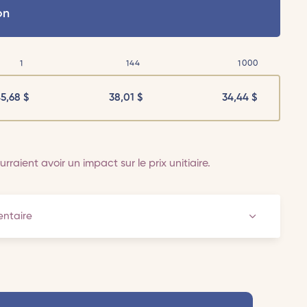
on
1
144
1000
45,68
$
38,01
$
34,44
$
rraient avoir un impact sur le prix unitiaire.
ventaire