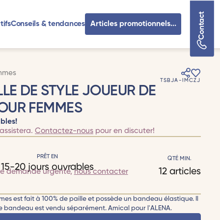
Contact
tifs
Conseils & tendances
Articles promotionnels...
emmes
TSBJA-IMCZJ
LLE DE STYLE JOUEUR DE
OUR FEMMES
bles!
assistera.
Contactez-nous
pour en discuter!
PRÊT EN
QTÉ MIN.
15-20 jours ouvrables
12 articles
te demande urgente,
nous contacter
s est fait à 100% de paille et possède un bandeau élastique. Il
t le bandeau est vendu séparément. Amical pour l'ALENA.