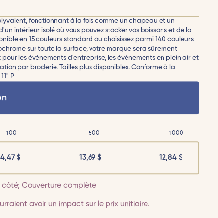
lyvalent, fonctionnant à la fois comme un chapeau et un
 d'un intérieur isolé où vous pouvez stocker vos boissons et de la
ponible en 15 couleurs standard ou choisissez parmi 140 couleurs
ochrome sur toute la surface, votre marque sera sûrement
pour les événements d'entreprise, les événements en plein air et
sation par broderie. Tailles plus disponibles. Conforme à la
11" P
on
100
500
1000
14,47
$
13,69
$
12,84
$
 1 côté; Couverture complète
rraient avoir un impact sur le prix unitiaire.