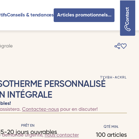
Contact
tifs
Conseils & tendances
Articles promotionnels...
égrale
TYVBH-ACKRL
ISOTHERME PERSONNALISÉ
N INTÉGRALE
bles!
assistera.
Contactez-nous
pour en discuter!
PRÊT EN
QTÉ MIN.
15-20 jours ouvrables
100 articles
e demande urgente,
nous contacter