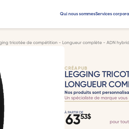
Qui nous sommes
Services corpora
ging tricotée de compétition - Longueur complète - ADN hybri
CRÉAPUB
LEGGING TRICOT
LONGUEUR COMP
Nos produits sont personnalisa
Un spécialiste de marque vous 
À PARTIR DE
63
53
$
pour tou