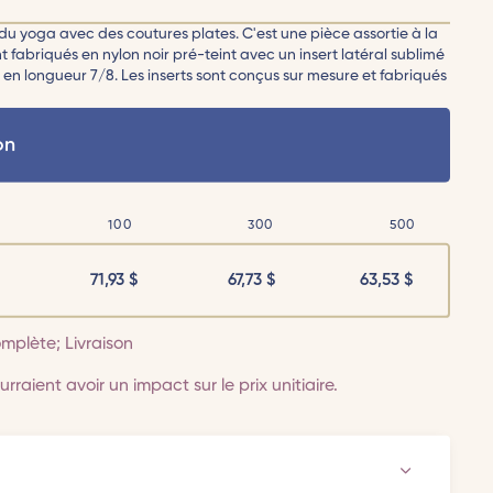
é du yoga avec des coutures plates. C'est une pièce assortie à la
nt fabriqués en nylon noir pré-teint avec un insert latéral sublimé
en longueur 7/8. Les inserts sont conçus sur mesure et fabriqués
on
100
300
500
71,93
$
67,73
$
63,53
$
mplète; Livraison
rraient avoir un impact sur le prix unitiaire.