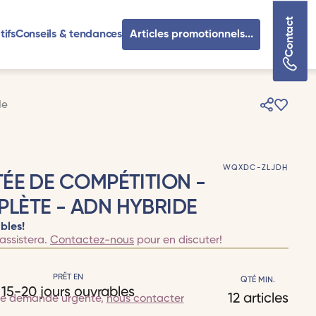
Contact
tifs
Conseils & tendances
Articles promotionnels...
de
WQXDC-ZLJDH
ÉE DE COMPÉTITION -
LÈTE - ADN HYBRIDE
bles!
assistera.
Contactez-nous
pour en discuter!
PRÊT EN
QTÉ MIN.
15-20 jours ouvrables
12 articles
te demande urgente,
nous contacter