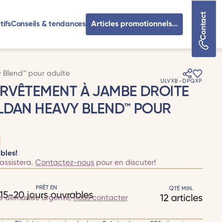
Contact
tifs
Conseils & tendances
Articles promotionnels...
 Blend™ pour adulte
ULVXB-DPQXP
RVÊTEMENT À JAMBE DROITE
LDAN HEAVY BLEND™ POUR
bles!
assistera.
Contactez-nous
pour en discuter!
PRÊT EN
QTÉ MIN.
15-20 jours ouvrables
12 articles
te demande urgente,
nous contacter