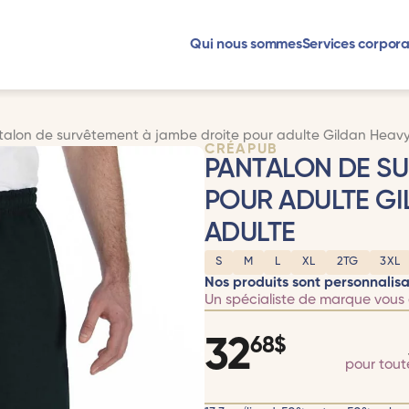
Qui nous sommes
Services corpora
talon de survêtement à jambe droite pour adulte Gildan Heavy
CRÉAPUB
PANTALON DE SU
POUR ADULTE GI
ADULTE
S
M
L
XL
2TG
3XL
Nos produits sont personnalisa
Un spécialiste de marque vous 
32
68
$
pour tou