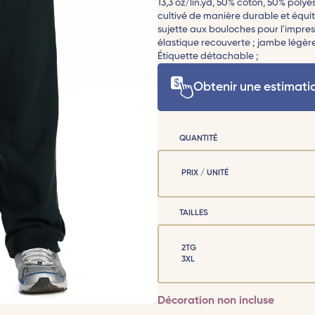
13,3 oz/lin.yd, 50% coton, 50% polye
cultivé de manière durable et équitab
sujette aux bouloches pour l'impres
élastique recouverte ; jambe légèr
Étiquette détachable ;
Obtenir une estimati
QUANTITÉ
PRIX / UNITÉ
TAILLES
2TG
3XL
Décoration non incluse