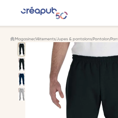
Magasiner
Vêtements
Jupes & pantalons
Pantalon
Pan