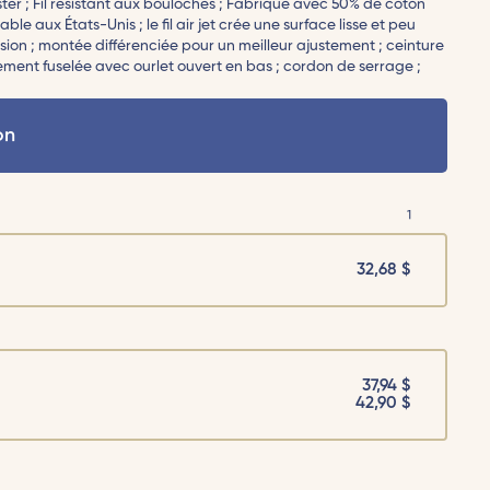
ster ; Fil résistant aux bouloches ; Fabriqué avec 50% de coton
le aux États-Unis ; le fil air jet crée une surface lisse et peu
sion ; montée différenciée pour un meilleur ajustement ; ceinture
ement fuselée avec ourlet ouvert en bas ; cordon de serrage ;
on
1
32,68
$
37,94 $
42,90 $