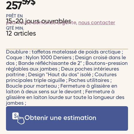
59
$
257
PRÊT EN
15-20 jours ouvrables
pour toute demande urgente,
nous contacter
QTÉ MIN.
12 articles
Doublure : taffetas matelassé de poids arctique ;
Coque : Nylon 1000 Deniers ; Design croisé dans le
dos ; Bande réfléchissante de 2" ; Boutons-pression
réglables aux jambes ; Deux poches intérieures
poitrine ; Design "Haut du dos" isolé ; Coutures
principales triple aiguille ; Poches utilitaires ;
Boucle pour marteau ; Fermeture à glissière en
laiton à deux sens sur le devant ; Fermeture à
glissière en laiton lourde sur toute la longueur des
jambes ;
Obtenir une estimation