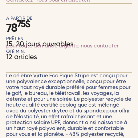
Contactez-nous
pour en discuter!
À PARTIR DE
75
$
78
PRÊT EN
15-20 jours ouvrables
pour toute demande urgente,
nous contacter
QTÉ MIN.
12 articles
Le célèbre Virtue Eco Pique Stripe est conçu pour
une polyvalence exceptionnelle, conçu pour être
votre haut rayé durable préféré pour femmes pour
le golf, le bureau, le télétravail, les voyages, la
détente et pour une soirée. Le polyester recyclé de
haute qualité certifié écologique est mélangé
avec du polyester drytec et du spandex pour offrir
de l'élasticité, un effet rafraîchissant et une
protection solaire UPF, donnant ainsi naissance à
un haut rayé polyvalent, durable et confortable
pour vous et la planète. - 48% polyester recyclé,