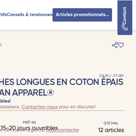
Contact
tifs
Conseils & tendances
Articles promotionnels...
®
ZQJRJ-ZTLBK
HES LONGUES EN COTON ÉPAIS
CAN APPAREL®
bles!
assistera.
Contactez-nous
pour en discuter!
PRÊT EN
QTÉ MIN.
15-20 jours ouvrables
12 articles
te demande urgente,
nous contacter