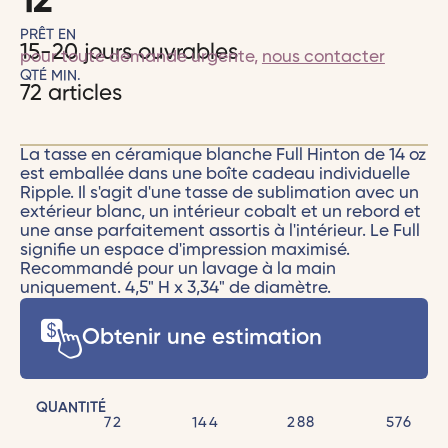
12
PRÊT EN
15-20 jours ouvrables
pour toute demande urgente,
nous contacter
QTÉ MIN.
72 articles
La tasse en céramique blanche Full Hinton de 14 oz
est emballée dans une boîte cadeau individuelle
Ripple. Il s'agit d'une tasse de sublimation avec un
extérieur blanc, un intérieur cobalt et un rebord et
une anse parfaitement assortis à l'intérieur. Le Full
signifie un espace d'impression maximisé.
Recommandé pour un lavage à la main
uniquement. 4,5" H x 3,34" de diamètre.
Obtenir une estimation
QUANTITÉ
72
144
288
576