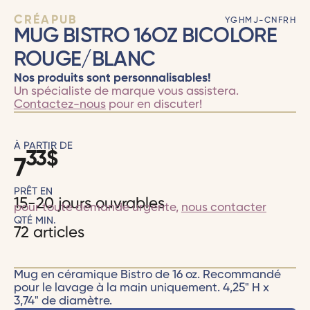
CRÉAPUB
YGHMJ-CNFRH
MUG BISTRO 16OZ BICOLORE
ROUGE/BLANC
Nos produits sont personnalisables!
Un spécialiste de marque vous assistera.
Contactez-nous
pour en discuter!
À PARTIR DE
33
$
7
PRÊT EN
15-20 jours ouvrables
pour toute demande urgente,
nous contacter
QTÉ MIN.
72 articles
Mug en céramique Bistro de 16 oz. Recommandé
pour le lavage à la main uniquement. 4,25" H x
3,74" de diamètre.