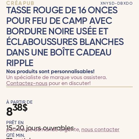
CRÉAPUB
XNYSD-DBXDO
TASSE ROUGE DE 16 ONCES
POUR FEU DE CAMP AVEC
BORDURE NOIRE USÉE ET
ÉCLABOUSSURES BLANCHES
DANS UNE BOÎTE CADEAU
RIPPLE
Nos produits sont personnalisables!
Un spécialiste de marque vous assistera.
Contactez-nous
pour en discuter!
À PARTIR DE
38
$
8
PRÊT EN
15-20 jours ouvrables
pour toute demande urgente,
nous contacter
QTÉ MIN.