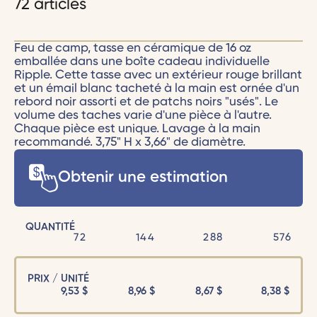
72 articles
Feu de camp, tasse en céramique de 16 oz
emballée dans une boîte cadeau individuelle
Ripple. Cette tasse avec un extérieur rouge brillant
et un émail blanc tacheté à la main est ornée d'un
rebord noir assorti et de patchs noirs "usés". Le
volume des taches varie d'une pièce à l'autre.
Chaque pièce est unique. Lavage à la main
recommandé. 3,75" H x 3,66" de diamètre.
Obtenir une estimation
QUANTITÉ
72
144
288
576
PRIX / UNITÉ
9,53
$
8,96
$
8,67
$
8,38
$