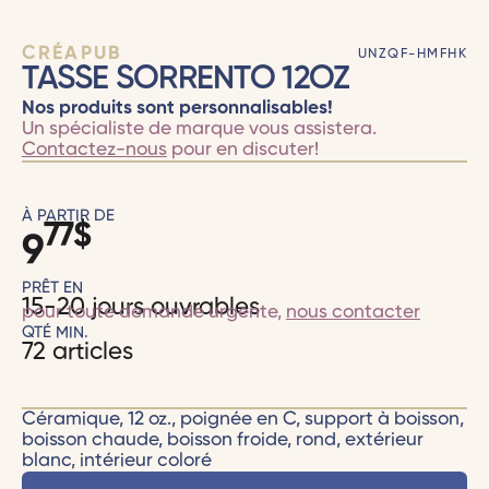
CRÉAPUB
UNZQF-HMFHK
TASSE SORRENTO 12OZ
Nos produits sont personnalisables!
Un spécialiste de marque vous assistera.
Contactez-nous
pour en discuter!
À PARTIR DE
77
$
9
PRÊT EN
15-20 jours ouvrables
pour toute demande urgente,
nous contacter
QTÉ MIN.
72 articles
Céramique, 12 oz., poignée en C, support à boisson,
boisson chaude, boisson froide, rond, extérieur
blanc, intérieur coloré