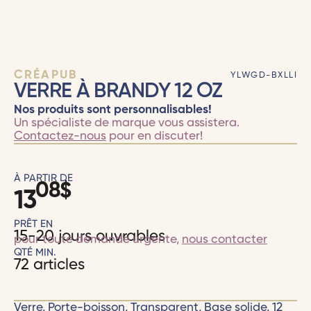
CRÉAPUB
YLWGD-BXLLI
VERRE À BRANDY 12 OZ
Nos produits sont personnalisables!
Un spécialiste de marque vous assistera.
Contactez-nous
pour en discuter!
À PARTIR DE
08
$
13
PRÊT EN
15-20 jours ouvrables
pour toute demande urgente,
nous contacter
QTÉ MIN.
72 articles
Verre, Porte-boisson, Transparent, Base solide, 12