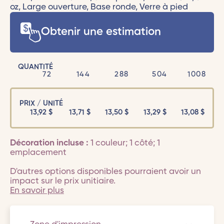
oz, Large ouverture, Base ronde, Verre à pied
Obtenir une estimation
QUANTITÉ
72
144
288
504
1008
PRIX / UNITÉ
13,92
$
13,71
$
13,50
$
13,29
$
13,08
$
Décoration incluse :
1 couleur; 1 côté; 1
emplacement
D'autres options disponibles pourraient avoir un
impact sur le prix unitiaire.
En savoir plus