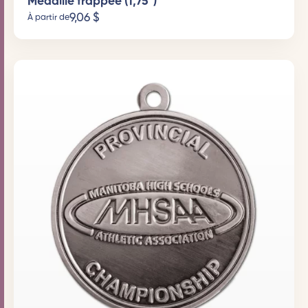
Médaille frappée (1,75")
9,06
$
À partir de