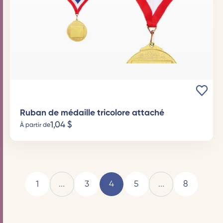
Ruban de médaille tricolore attaché
1,04
$
À partir de
1
...
3
4
5
...
8